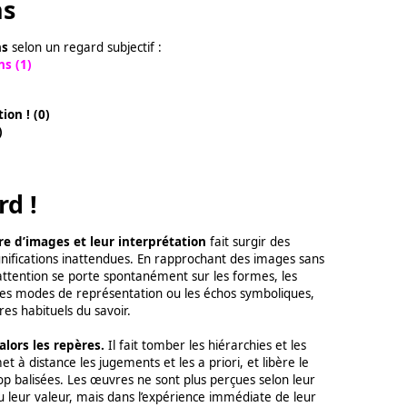
ns
ons
selon un regard subjectif :
ns (1)
ion ! (0)
)
rd !
ire d’images et leur interprétation
fait surgir des
gnifications inattendues. En rapprochant des images sans
l’attention se porte spontanément sur les formes, les
 les modes de représentation ou les échos symboliques,
res habituels du savoir.
lors les repères.
Il fait tomber les hiérarchies et les
et à distance les jugements et les a priori, et libère le
op balisées. Les œuvres ne sont plus perçues selon leur
u leur valeur, mais dans l’expérience immédiate de leur