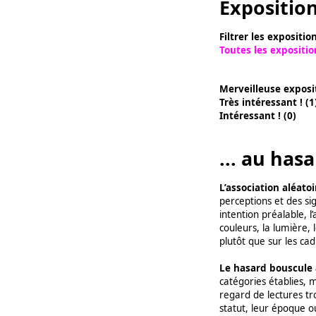
Expositio
Filtrer les expositi
Toutes les expositio
Merveilleuse exposit
Très intéressant ! (1
Intéressant ! (0)
... au hasa
L’association aléato
perceptions et des si
intention préalable, 
couleurs, la lumière,
plutôt que sur les cad
Le hasard bouscule a
catégories établies, m
regard de lectures tr
statut, leur époque o