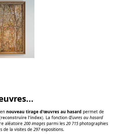
œuvres...
lien
nouveau tirage d'œuvres au hasard
permet de
(
reconstruire l’index
).
La fonction
Œuvres au hasard
re aléatoire
200 images
parmi les
20 715
photographies
s de la visites de
297
expositions.