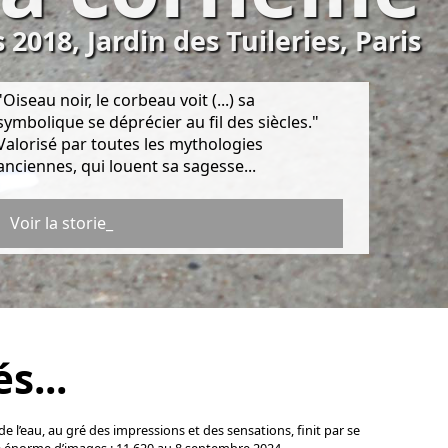
 2018, Jardin des Tuileries, Paris
"Oiseau noir, le corbeau voit (...) sa
symbolique se déprécier au fil des siècles."
Valorisé par toutes les mythologies
anciennes, qui louent sa sagesse...
Voir la storie_
s...
 de l’eau, au gré des impressions et des sensations, finit par se
 énorme d’images : 11 620 au 8 septembre 2024.