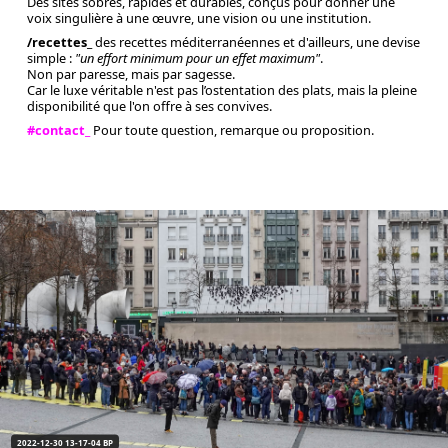
Des sites sobres, rapides et durables, conçus pour donner une
voix singulière à une œuvre, une vision ou une institution.
/recettes_
des recettes méditerranéennes et d'ailleurs, une devise
simple :
"un effort minimum pour un effet maximum"
.
Non par paresse, mais par sagesse.
Car le luxe véritable n'est pas l’ostentation des plats, mais la pleine
disponibilité que l'on offre à ses convives.
#contact_
Pour toute question, remarque ou proposition.
2022-12-30 13-17-04 BP