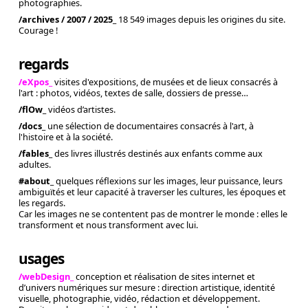
photographies.
/archives / 2007 / 2025_
18 549 images depuis les origines du site.
Courage !
regards
/eXpos_
visites d'expositions, de musées et de lieux consacrés à
l'art : photos, vidéos, textes de salle, dossiers de presse…
/flOw_
vidéos d’artistes.
/docs_
une sélection de documentaires consacrés à l'art, à
l'histoire et à la société.
/fables_
des livres illustrés destinés aux enfants comme aux
adultes.
#about_
quelques réflexions sur les images, leur puissance, leurs
ambiguïtés et leur capacité à traverser les cultures, les époques et
les regards.
Car les images ne se contentent pas de montrer le monde : elles le
transforment et nous transforment avec lui.
usages
/webDesign_
conception et réalisation de sites internet et
d’univers numériques sur mesure : direction artistique, identité
visuelle, photographie, vidéo, rédaction et développement.