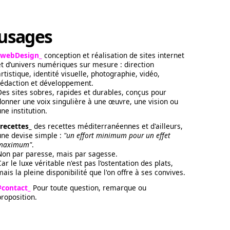
usages
/webDesign_
conception et réalisation de sites internet
et d’univers numériques sur mesure : direction
artistique, identité visuelle, photographie, vidéo,
rédaction et développement.
Des sites sobres, rapides et durables, conçus pour
donner une voix singulière à une œuvre, une vision ou
une institution.
/recettes_
des recettes méditerranéennes et d'ailleurs,
une devise simple :
"un effort minimum pour un effet
maximum"
.
Non par paresse, mais par sagesse.
Car le luxe véritable n'est pas l’ostentation des plats,
mais la pleine disponibilité que l'on offre à ses convives.
#contact_
Pour toute question, remarque ou
proposition.