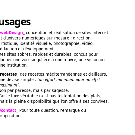
usages
/webDesign_
conception et réalisation de sites internet
et d’univers numériques sur mesure : direction
artistique, identité visuelle, photographie, vidéo,
rédaction et développement.
Des sites sobres, rapides et durables, conçus pour
donner une voix singulière à une œuvre, une vision ou
une institution.
/recettes_
des recettes méditerranéennes et d'ailleurs,
une devise simple :
"un effort minimum pour un effet
maximum"
.
Non par paresse, mais par sagesse.
Car le luxe véritable n'est pas l’ostentation des plats,
mais la pleine disponibilité que l'on offre à ses convives.
#contact_
Pour toute question, remarque ou
proposition.