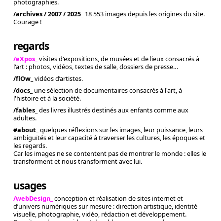
photographies.
/archives / 2007 / 2025_
18 553 images depuis les origines du site.
Courage !
regards
/eXpos_
visites d'expositions, de musées et de lieux consacrés à
l'art : photos, vidéos, textes de salle, dossiers de presse…
/flOw_
vidéos d’artistes.
/docs_
une sélection de documentaires consacrés à l'art, à
l'histoire et à la société.
/fables_
des livres illustrés destinés aux enfants comme aux
adultes.
#about_
quelques réflexions sur les images, leur puissance, leurs
ambiguïtés et leur capacité à traverser les cultures, les époques et
les regards.
Car les images ne se contentent pas de montrer le monde : elles le
transforment et nous transforment avec lui.
usages
/webDesign_
conception et réalisation de sites internet et
d’univers numériques sur mesure : direction artistique, identité
visuelle, photographie, vidéo, rédaction et développement.