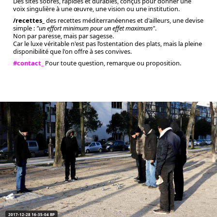
Des sites sobres, rapides et durables, conçus pour donner une
voix singulière à une œuvre, une vision ou une institution.
/recettes_
des recettes méditerranéennes et d'ailleurs, une devise
simple :
"un effort minimum pour un effet maximum"
.
Non par paresse, mais par sagesse.
Car le luxe véritable n'est pas l’ostentation des plats, mais la pleine
disponibilité que l'on offre à ses convives.
#contact_
Pour toute question, remarque ou proposition.
2017-12-28 16-35-04 BP